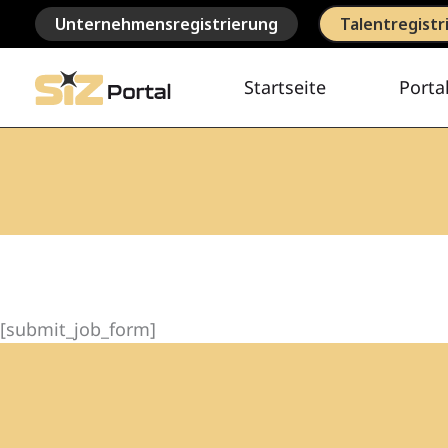
Zum
Unternehmensregistrierung
Talentregistr
Inhalt
springen
Startseite
Porta
[submit_job_form]