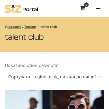
Перейти
до
Mai
вмісту
Men
Домашня
Товари
talent club
talent club
Показано один результат