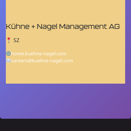
Kühne + Nagel Management AG
SZ
home.kuehne-nagel.com
careers@kuehne-nagel.com