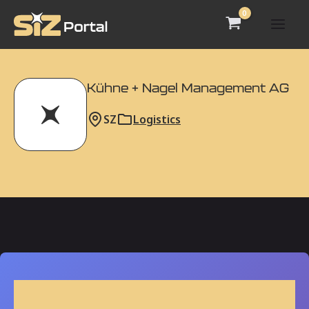
Zum
Inhalt
Mai
springen
Men
Kühne + Nagel Management AG
SZ
Logistics