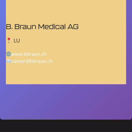
B. Braun Medical AG
LU
www.bbraun.ch
career@bbraun.ch