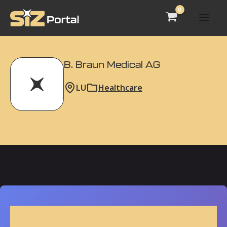
Zum
Inhalt
Mai
springen
Men
B. Braun Medical AG
LU
Healthcare