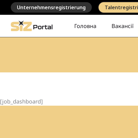
Перейти
Unternehmensregistrierung
Talentregistr
до
вмісту
Головна
Вакансії
[job_dashboard]