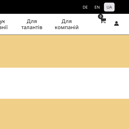
DE
EN
UA
ук
Для
Для
нії
талантів
компаній