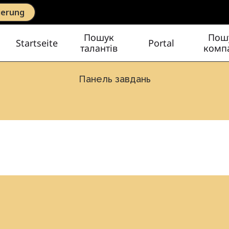
ierung
Пошук
Пош
Startseite
Portal
талантів
компа
Панель завдань