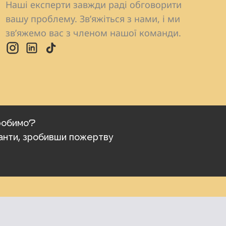
Наші експерти завжди раді обговорити
вашу проблему. Зв’яжіться з нами, і ми
зв’яжемо вас з членом нашої команди.
робимо?
анти, зробивши пожертву